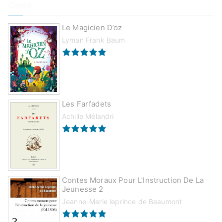
Conte
Le Magicien D’oz
Lyman Frank Baum
Les Farfadets
Achille Mélandri
Contes Moraux Pour L’Instruction De La
Jeunesse 2
Jeanne-Marie leprince de Beaumont