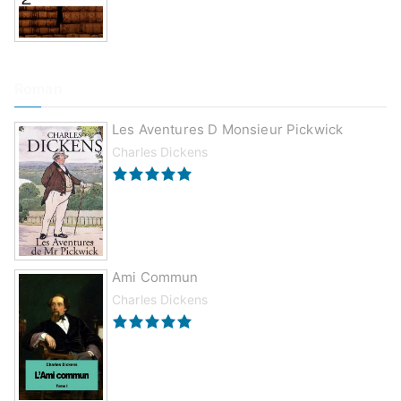
Roman
Les Aventures D Monsieur Pickwick
Charles Dickens
Ami Commun
Charles Dickens