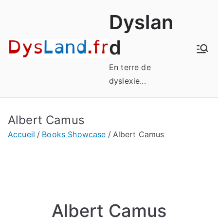
Aller
Dyslan
au
contenu
d
En terre de
dyslexie...
Albert Camus
Accueil
Books Showcase
Albert Camus
Albert Camus