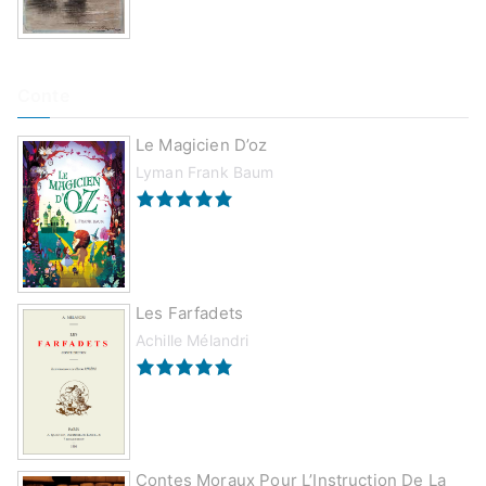
Conte
Le Magicien D’oz
Lyman Frank Baum
Les Farfadets
Achille Mélandri
Contes Moraux Pour L’Instruction De La