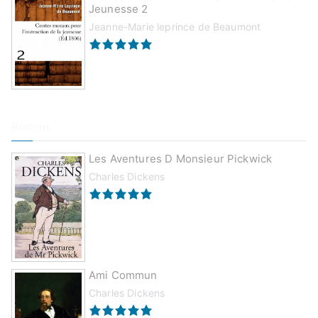
Jeunesse 2
Jeanne-Marie leprince de Beaumont
Roman
Les Aventures D Monsieur Pickwick
Charles Dickens
Ami Commun
Charles Dickens