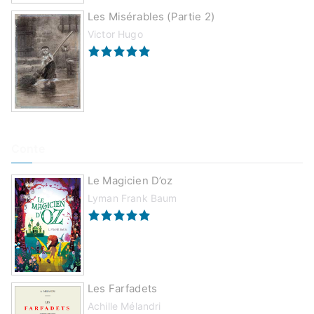
Les Misérables (partie 2)
Victor Hugo
Conte
Le Magicien D’oz
Lyman Frank Baum
Les Farfadets
Achille Mélandri