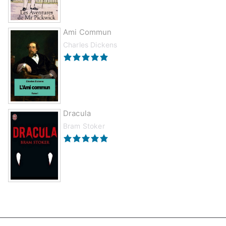
Ami Commun
Charles Dickens
Dracula
Bram Stoker