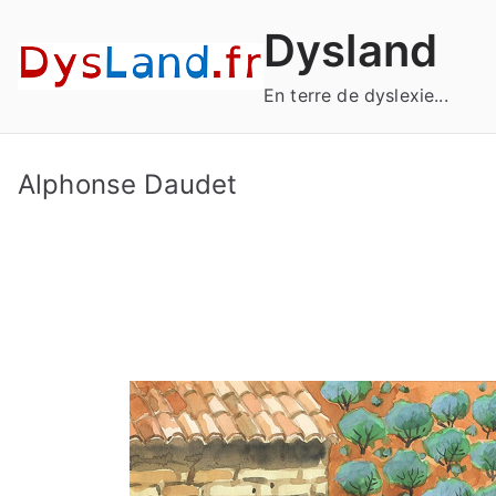
Aller
Dysland
au
contenu
En terre de dyslexie...
Alphonse Daudet