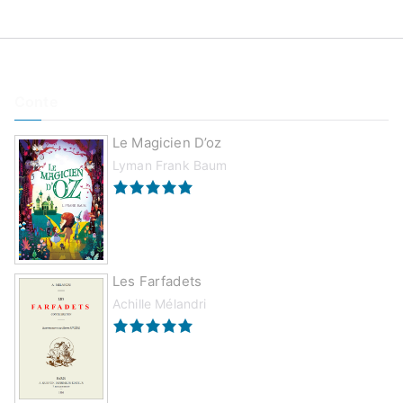
Conte
Le Magicien D’oz
Lyman Frank Baum
Les Farfadets
Achille Mélandri