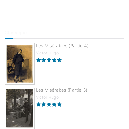
Classique
Les Misérables (partie 4)
Victor Hugo
Les Misérabes (partie 3)
Victor Hugo