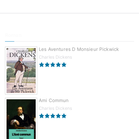
Roman
Les Aventures D Monsieur Pickwick
Charles Dickens
Ami Commun
Charles Dickens