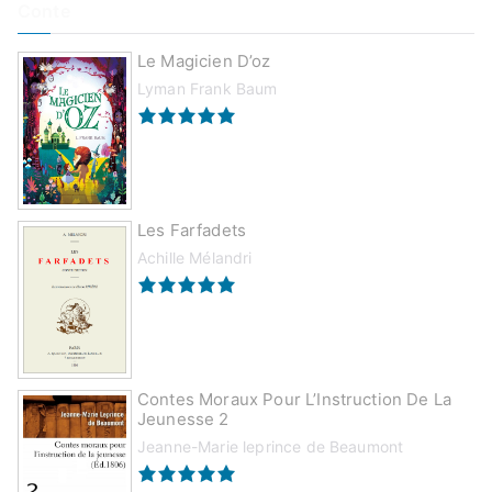
Conte
Le Magicien D’oz
Lyman Frank Baum
Les Farfadets
Achille Mélandri
Contes Moraux Pour L’Instruction De La
Jeunesse 2
Jeanne-Marie leprince de Beaumont