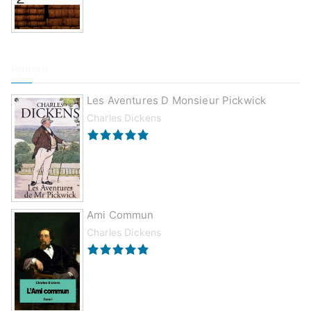
Roman
Les Aventures D Monsieur Pickwick
Charles Dickens
Ami Commun
Charles Dickens