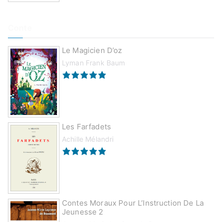
Conte
Le Magicien D’oz
Lyman Frank Baum
Les Farfadets
Achille Mélandri
Contes Moraux Pour L’Instruction De La
Jeunesse 2