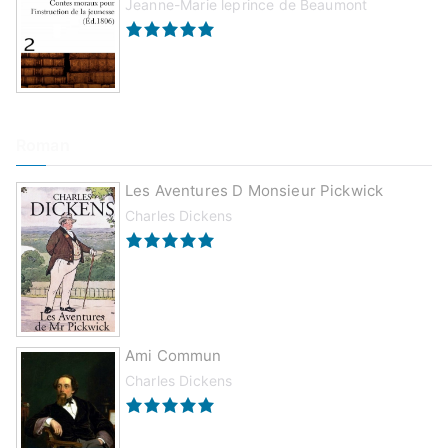
Jeanne-Marie leprince de Beaumont
Roman
Les Aventures D Monsieur Pickwick
Charles Dickens
Ami Commun
Charles Dickens