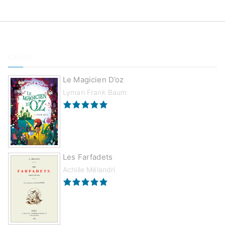
Conte
Le Magicien D’oz
Lyman Frank Baum
Les Farfadets
Achille Mélandri