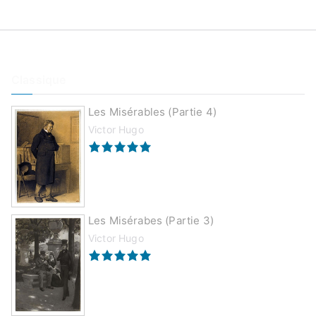
Classique
Les Misérables (partie 4)
Victor Hugo
Les Misérabes (partie 3)
Victor Hugo