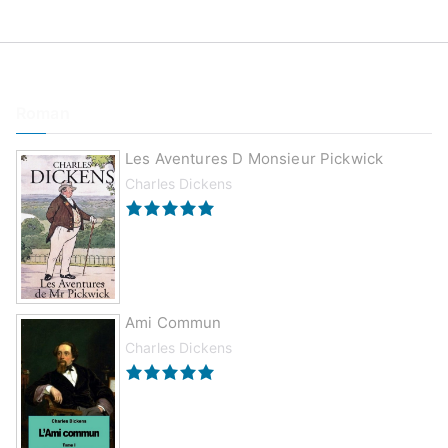
Roman
Les Aventures D Monsieur Pickwick
Charles Dickens
Ami Commun
Charles Dickens