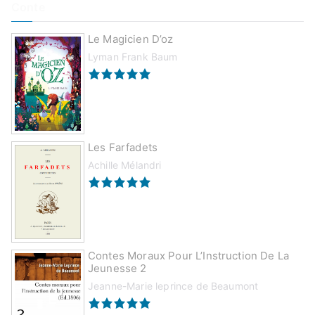
Conte
Le Magicien D’oz
Lyman Frank Baum
Les Farfadets
Achille Mélandri
Contes Moraux Pour L’Instruction De La
Jeunesse 2
Jeanne-Marie leprince de Beaumont