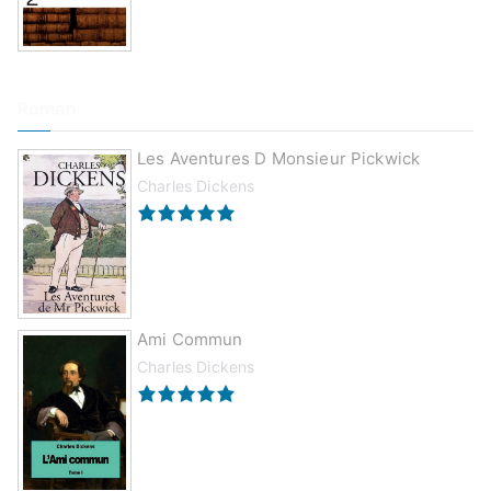
Roman
Les Aventures D Monsieur Pickwick
Charles Dickens
Ami Commun
Charles Dickens