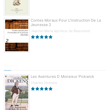
Contes Moraux Pour L’Instruction De La
Jeunesse 2
Jeanne-Marie leprince de Beaumont
Roman
Les Aventures D Monsieur Pickwick
Charles Dickens