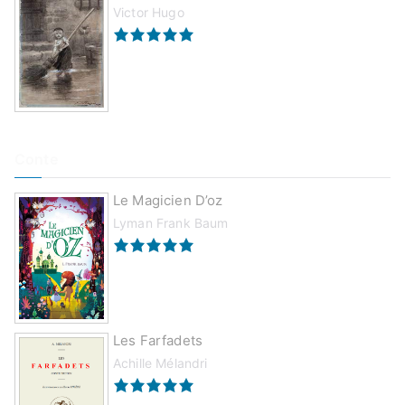
Victor Hugo
Conte
Le Magicien D’oz
Lyman Frank Baum
Les Farfadets
Achille Mélandri