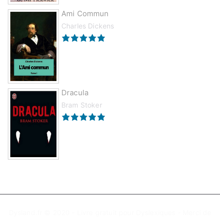
Ami Commun
Charles Dickens
Dracula
Bram Stoker
Dysland.fr © 2020 - Livre gratuit pour Dyslexiques - Merci de