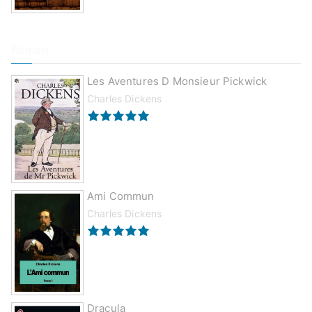
Roman
Les Aventures D Monsieur Pickwick
Charles Dickens
Ami Commun
Charles Dickens
Dracula