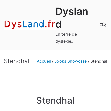
Aller
Dyslan
au
contenu
d
En terre de
dyslexie...
Stendhal
Accueil
Books Showcase
Stendhal
Stendhal