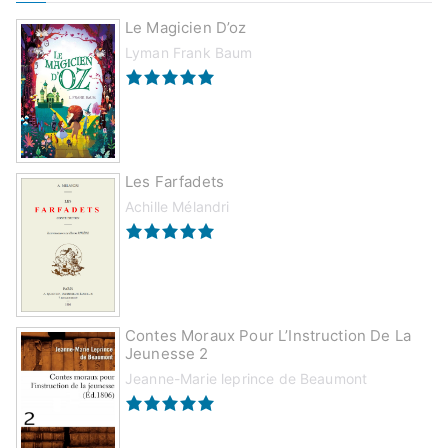
Le Magicien D’oz
Lyman Frank Baum
Les Farfadets
Achille Mélandri
Contes Moraux Pour L’Instruction De La
Jeunesse 2
Jeanne-Marie leprince de Beaumont