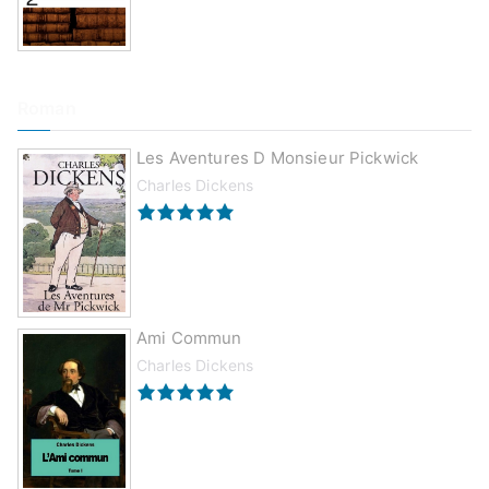
Roman
Les Aventures D Monsieur Pickwick
Charles Dickens
Ami Commun
Charles Dickens