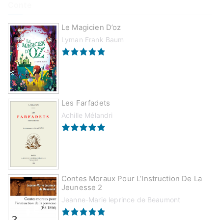
Conte
Le Magicien D’oz
Lyman Frank Baum
Les Farfadets
Achille Mélandri
Contes Moraux Pour L’Instruction De La
Jeunesse 2
Jeanne-Marie leprince de Beaumont