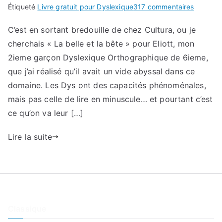
sur
Étiqueté
Livre gratuit pour Dyslexique
317 commentaires
Ouvertu
C’est en sortant bredouille de chez Cultura, ou je
de
cherchais « La belle et la bête » pour Eliott, mon
Dysland.
2ieme garçon Dyslexique Orthographique de 6ieme,
que j’ai réalisé qu’il avait un vide abyssal dans ce
domaine. Les Dys ont des capacités phénoménales,
mais pas celle de lire en minuscule… et pourtant c’est
ce qu’on va leur […]
Lire la suite
Classique