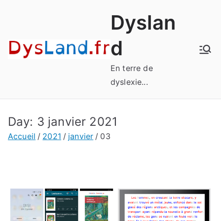
Aller
Dyslan
au
contenu
d
En terre de
dyslexie...
Day:
3 janvier 2021
Accueil
2021
janvier
03