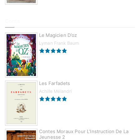
Conte
Le Magicien D’oz
Lyman Frank Baum
Les Farfadets
Achille Mélandri
Contes Moraux Pour L’Instruction De La
Jeunesse 2