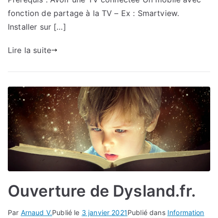
service
fonction de partage à la TV – Ex : Smartview.
de
Installer sur […]
la
Lecture
Lire la suite
Dys
Ouverture de Dysland.fr.
Par
Arnaud V.
Publié le
3 janvier 2021
Publié dans
Information