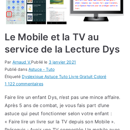
Le Mobile et la TV au
service de la Lecture Dys
Par
Arnaud V.
Publié le
3 janvier 2021
Publié dans
Astuce - Tuto
Étiqueté
Dyslexique Astuce Tuto Livre Gratuit Coloré
sur
1 122 commentaires
Le
Faire lire un enfant Dys, n’est pas une mince affaire.
Mobile
Après 5 ans de combat, je vous fais part d’une
et
la
astuce qui peut fonctionner selon votre enfant :
TV
« Faire lire un livre sur la TV depuis son Mobile ».
au
Prérequis : Avoir une TV connectée Un mobile avec