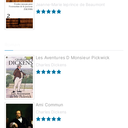
Jeanne-Marie leprince de Beaumont
Roman
Les Aventures D Monsieur Pickwick
Charles Dickens
Ami Commun
Charles Dickens