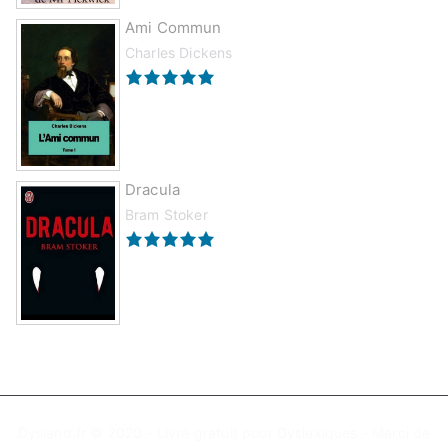
Ami Commun
Charles Dickens
Dracula
Bram Stoker
Dysland.fr © 2020 - Livre gratuit pour Dyslexiques - Merci de