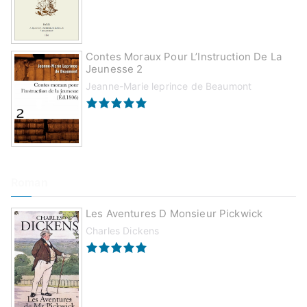
Contes Moraux Pour L’Instruction De La
Jeunesse 2
Jeanne-Marie leprince de Beaumont
Roman
Les Aventures D Monsieur Pickwick
Charles Dickens