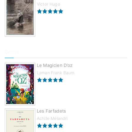
Victor Hugo
Conte
Le Magicien D’oz
Lyman Frank Baum
Les Farfadets
Achille Mélandri