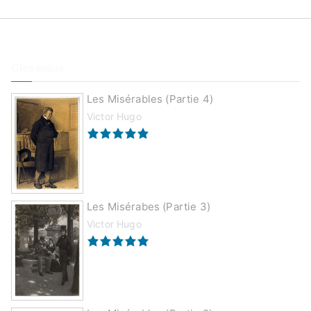
Classique
Les Misérables (partie 4)
Victor Hugo
Les Misérabes (partie 3)
Victor Hugo