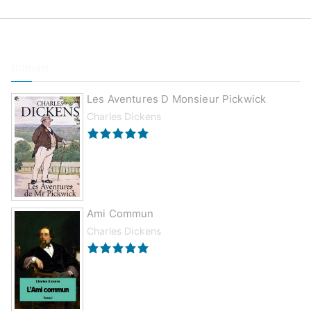
Roman
Les Aventures D Monsieur Pickwick
Charles Dickens
Ami Commun
Charles Dickens