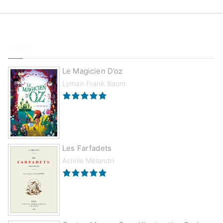
Conte
Le Magicien D’oz
Lyman Frank Baum
Les Farfadets
Achille Mélandri