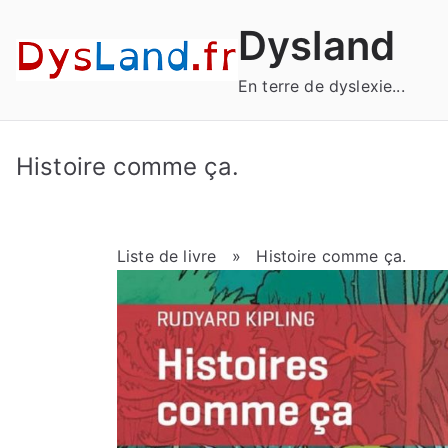
Aller
Dysland
au
contenu
En terre de dyslexie...
Histoire comme ça.
Liste de livre
» Histoire comme ça.