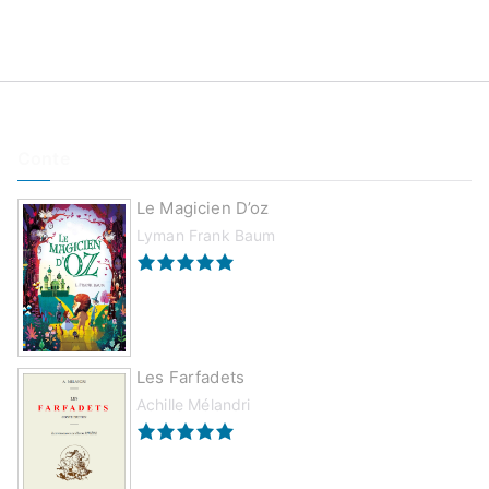
Conte
Le Magicien D’oz
Lyman Frank Baum
Les Farfadets
Achille Mélandri