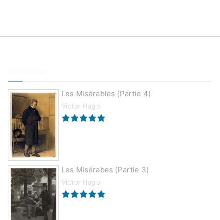
Classique
Les Misérables (partie 4)
Victor Hugo
Les Misérabes (partie 3)
Victor Hugo