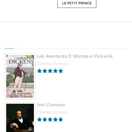
LE PETIT PRINCE
Roman
Les Aventures D Monsieur Pickwick
Charles Dickens
Ami Commun
Charles Dickens