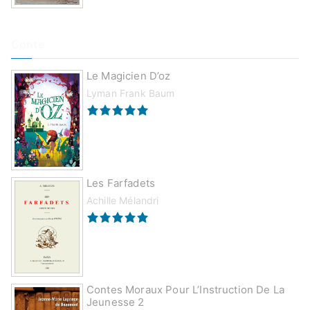
Conte
Le Magicien D’oz
Lyman Frank Baum
Les Farfadets
Achille Mélandri
Contes Moraux Pour L’Instruction De La
Jeunesse 2