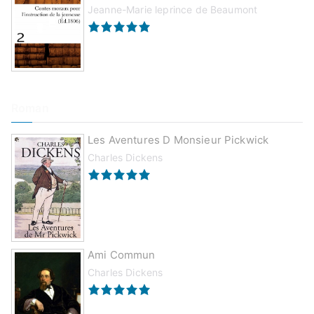
Jeanne-Marie leprince de Beaumont
Roman
Les Aventures D Monsieur Pickwick
Charles Dickens
Ami Commun
Charles Dickens