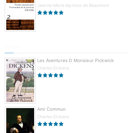
Jeanne-Marie leprince de Beaumont
Roman
Les Aventures D Monsieur Pickwick
Charles Dickens
Ami Commun
Charles Dickens