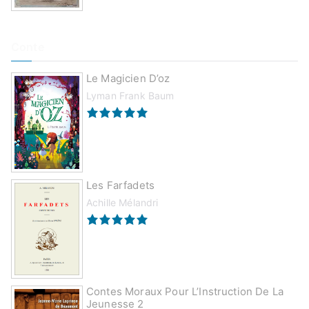
Conte
Le Magicien D’oz
Lyman Frank Baum
Les Farfadets
Achille Mélandri
Contes Moraux Pour L’Instruction De La
Jeunesse 2