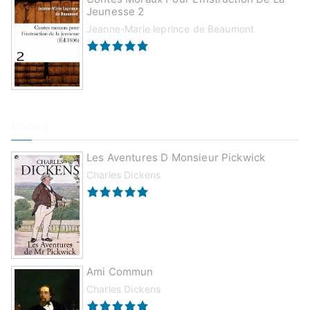
Jeunesse 2
Jeanne-Marie leprince de Beaumont
Roman
Les Aventures D Monsieur Pickwick
Charles Dickens
Ami Commun
Charles Dickens