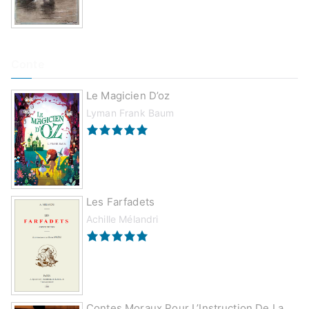
Conte
Le Magicien D’oz
Lyman Frank Baum
Les Farfadets
Achille Mélandri
Contes Moraux Pour L’Instruction De La