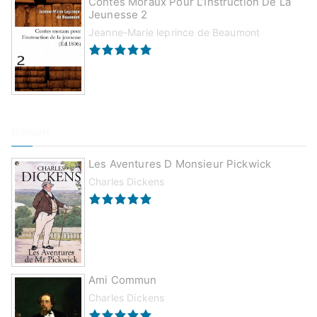
Contes Moraux Pour L’Instruction De La
Jeunesse 2
Jeanne-Marie leprince de Beaumont
Roman
Les Aventures D Monsieur Pickwick
Charles Dickens
Ami Commun
Charles Dickens