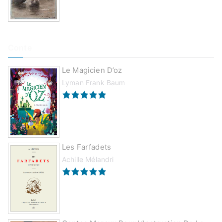
Conte
Le Magicien D’oz
Lyman Frank Baum
Les Farfadets
Achille Mélandri