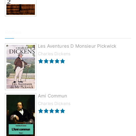
Roman
Les Aventures D Monsieur Pickwick
Charles Dickens
Ami Commun
Charles Dickens