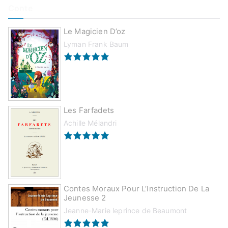
Conte
Le Magicien D’oz
Lyman Frank Baum
Les Farfadets
Achille Mélandri
Contes Moraux Pour L’Instruction De La
Jeunesse 2
Jeanne-Marie leprince de Beaumont