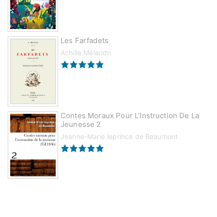
Les Farfadets
Achille Mélandri
Contes Moraux Pour L’Instruction De La
Jeunesse 2
Jeanne-Marie leprince de Beaumont