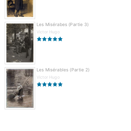
Les Misérabes (partie 3)
Victor Hugo
Les Misérables (partie 2)
Victor Hugo