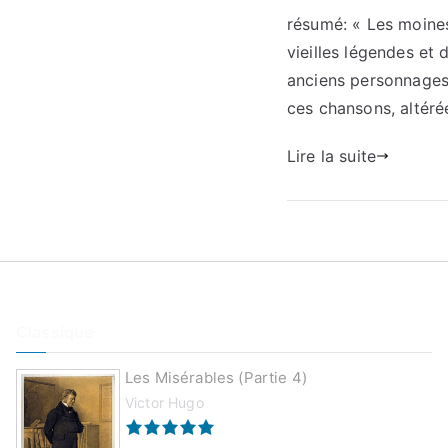
résumé: « Les moines
vieilles légendes et 
anciens personnages 
ces chansons, altér
Lire la suite
Classique
Les Misérables (partie 4)
Victor Hugo