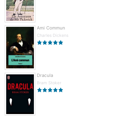
Ami Commun
Charles Dickens
Dracula
Bram Stoker