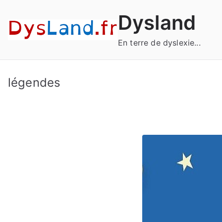
Aller
Dysland
au
contenu
En terre de dyslexie...
légendes