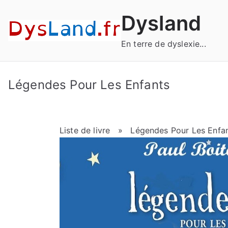
Aller
Dysland
au
contenu
En terre de dyslexie...
Légendes Pour Les Enfants
Liste de livre
» Légendes Pour Les Enfan