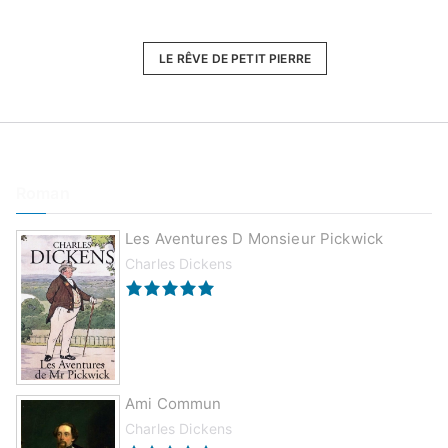
LE RÊVE DE PETIT PIERRE
Roman
Les Aventures D Monsieur Pickwick
Charles Dickens
Ami Commun
Charles Dickens