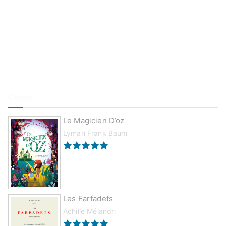
Conte
Le Magicien D’oz
Lyman Frank Baum
Les Farfadets
Achille Mélandri