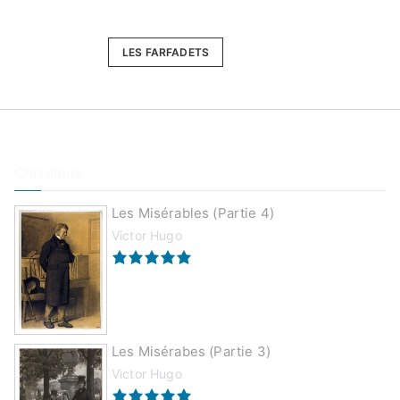
LES FARFADETS
Classique
Les Misérables (partie 4)
Victor Hugo
Les Misérabes (partie 3)
Victor Hugo