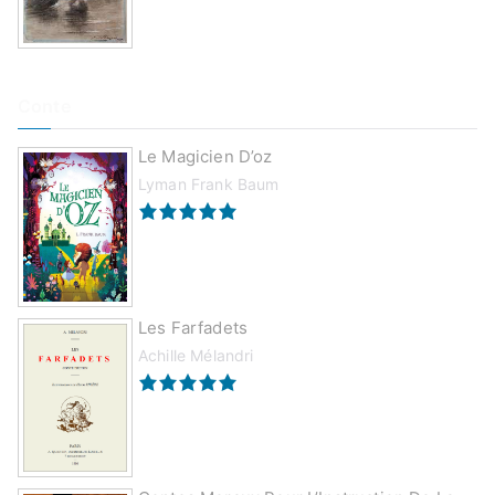
Conte
Le Magicien D’oz
Lyman Frank Baum
Les Farfadets
Achille Mélandri