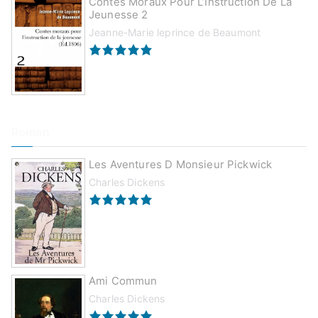
Contes Moraux Pour L’Instruction De La
Jeunesse 2
Jeanne-Marie leprince de Beaumont
Roman
Les Aventures D Monsieur Pickwick
Charles Dickens
Ami Commun
Charles Dickens